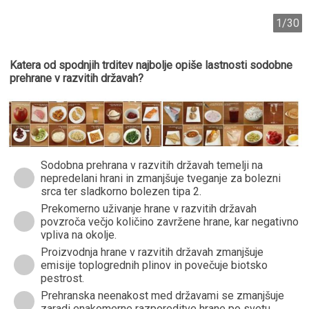
1/30
Katera od spodnjih trditev najbolje opiše lastnosti sodobne
prehrane v razvitih državah?
Sodobna prehrana v razvitih državah temelji na
nepredelani hrani in zmanjšuje tveganje za bolezni
srca ter sladkorno bolezen tipa 2.
Prekomerno uživanje hrane v razvitih državah
povzroča večjo količino zavržene hrane, kar negativno
vpliva na okolje.
Proizvodnja hrane v razvitih državah zmanjšuje
emisije toplogrednih plinov in povečuje biotsko
pestrost.
Prehranska neenakost med državami se zmanjšuje
zaradi enakomerne razporeditve hrane po svetu.