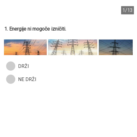
1/13
1. Energije ni mogoče izničiti.
DRŽI
NE DRŽI